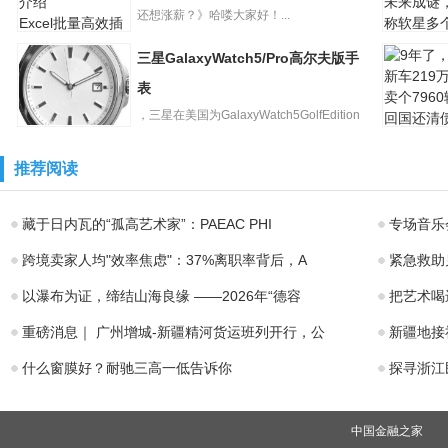
一代MetaQues
还想涨薪？》哈喽大家好！...
Excel批量高效插
入空白行方法介
三星GalaxyWatch5/Pro高尔夫版手
绍
经典单机
《仙剑奇
表
未来成谜
，三星在美国为GalaxyWatch5GolfEdition
称软星多
9年了，
三星
和G...
车219万
GalaxyWatch5/Pr
推荐阅读
个7960辆
o高尔夫版手表
藏于日内瓦的“孤高艺术家”：PAEAC PHI
专场音乐
跨境卖家人均"效率焦虑"：37%离职率背后，A
紧急救助
以瀑布为证，缔结山海良缘 ——2026年“德容
把艺术喝
重磅消息｜ 广州增城-新疆精河货运班列开行，公
新疆地接
什么窗膜好？耐驰三高一低告诉你
探寻浙江
中国金融之家