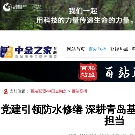
网站首页
百站联播
财经热点
当前位置：
百站联盟-中国金融之
>
百站联播
党建引领防水修缮 深耕青岛
担当