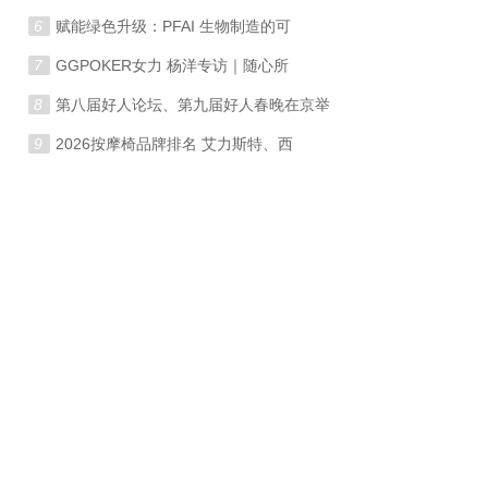
6
赋能绿色升级：PFAI 生物制造的可
7
GGPOKER女力 杨洋专访｜随心所
8
第八届好人论坛、第九届好人春晚在京举
9
2026按摩椅品牌排名 艾力斯特、西