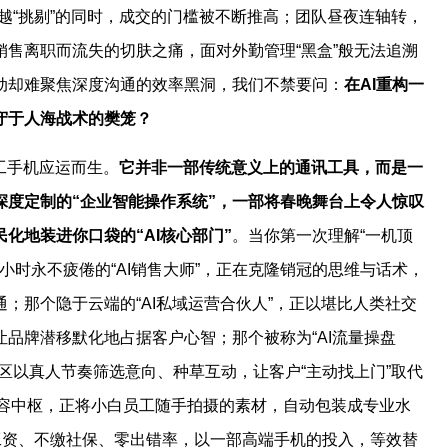
越“挑剔”的同时，成交的门槛被不断推高；团队昼夜连轴转，
售离职而流失的切肤之痛，面对外勤管理“黑盒”般无法追溯
动却难聚焦深度沟通的效率黑洞，我们不禁要问：
在AI重构一
守于人海战术的樊笼？
工手机应运而生。
它并非一部传统意义上的通讯工具，而是一
深度定制的“企业智能操作系统”，一部将春晚舞台上令人惊叹
化地装进你口袋的“AI核心部门”
。当你第一次理解“一机顶
小时永不疲倦的“AI销售大师”，正在克隆销冠的思维与话术，
；那个隐于云端的“AI私域运营合伙人”，正以堪比人类社交
品牌潜移默化地占据客户心智；那个被称为“AI流量操盘
区以真人节奏筛选意向、种草互动，让客户“主动找上门”取代
的内容中枢，正将小白员工随手拍摄的素材，自动包装成专业水
工资、不缴社保、零出错率，以一部高端手机的投入，等效替