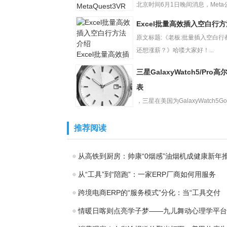
北京时间6月1日晚间消息，Meta
马克?扎克伯格今日抢...
Excel批量高效插入空白行
扎克伯格抢在苹
果之前发布最新
原文标题:《老板:批量插入空白行
一代MetaQues
还想涨薪？》哈喽大家好！...
Excel批量高效插
入空白行方法介
三星GalaxyWatch5/Pro
绍
表
，三星在美国为GalaxyWatch5GolfE
三星
和G...
GalaxyWatch5/Pr
推荐阅读
o高尔夫版手表
从高铁到厨房：帅康“0烟感”油烟机成健康新年
从“工具”到“陪跑”：一家ERP厂商如何用服务
跨境电商ERP的“服务模式”分化：当“工具交付
情暖日喀则点亮学子梦——九儿舞动心理学平台