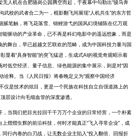
80架无人机在合肥骆岗公园腾空而起，于夜幕中勾勒出“骏马奔
沟武校的武者合二为一，棍影翻飞间展现“人机共生”的东方哲
的细腻笔触，将飞花落雪、锦鲤游弋的国风幻境铺陈在亿万观
智能驱动的产业革命，已不再是科幻电影中的遥远想象，而是
晚的舞台，早已超越文艺联欢的范畴，成为中国科技力量与国
彰显着“具身智能”的突飞猛进，生成式AI的视觉奇观昭示着
场对低空经济、量子信息、绿色能源的集中展示，则是对“因
动诠释。当《人民日报》将春晚定义为“观察中国经济
到的不仅是技术的炫目，更是一个民族在科技自立自强道路上的
从顶层设计向毛细血管的深度渗透。
开，当我们把目光拉回千千万万个企业的日常经营，一个朴素
上熠熠生辉的前沿科技，何时才能真正“飞入寻常企业”，成
，同行内卷的白刃战，让无数企业主陷入“投入翻倍、回报折