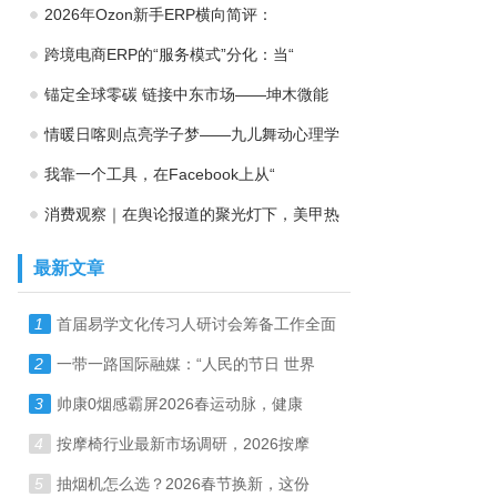
2026年Ozon新手ERP横向简评：
跨境电商ERP的“服务模式”分化：当“
锚定全球零碳 链接中东市场——坤木微能
情暖日喀则点亮学子梦——九儿舞动心理学
我靠一个工具，在Facebook上从“
消费观察｜在舆论报道的聚光灯下，美甲热
最新文章
1
首届易学文化传习人研讨会筹备工作全面
2
一带一路国际融媒：“人民的节日 世界
3
帅康0烟感霸屏2026春运动脉，健康
4
按摩椅行业最新市场调研，2026按摩
5
抽烟机怎么选？2026春节换新，这份