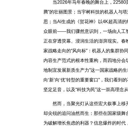
当2026年马年春晚的舞台上，225
腾”的壮丽图景；当宇树科技的机器人与塔
思；当AI生成的《贺花神》以4K超高清
众眼前——我们骤然意识到，一场由人工
正在穿透荧幕、浸润生活的澎湃现实。春
家战略走向的“风向标”：机器人的集群协同
内容生产范式的根本性重构，而四地分会
地制宜发展新质生产力”这一国家战略的生
向‘新’向‘优’转型的重要窗口”，我们看
坚定足音，以及“科技为民”这一崇高理念
然而，当聚光灯从这些宏大叙事上移
却尖锐的追问油然而生：那些在国家级舞台
为破解增长焦虑的利器？信息爆炸的时代