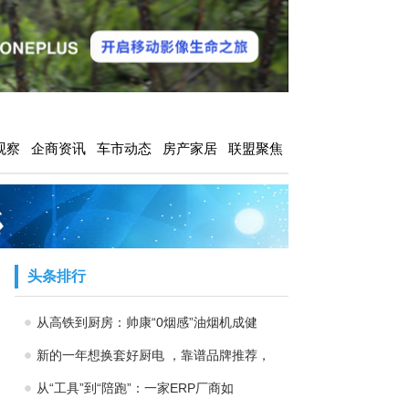
观察
企商资讯
车市动态
房产家居
联盟聚焦
头条排行
从高铁到厨房：帅康“0烟感”油烟机成健
新的一年想换套好厨电 ，靠谱品牌推荐，
从“工具”到“陪跑”：一家ERP厂商如