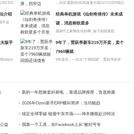
公司CEO
，AOC最新的4K高端显示器U27U2DP现已
AOCU27U2DP显
在618期间降至2...
方法介绍
经典单机游戏《仙剑奇侠传》未来成
示器降至2879
都不会，
元：4KI
谜，消息称软星多
感谢IT之家网友你好啊_兔子的线索投
递！，《仙剑奇侠传》系列单机...
高尔夫版手
9年了，贾跃亭新车219万开卖，卖个
经典单机游戏
《仙剑奇侠传》
7960辆就
未来成谜，消息
dition
9年造车，一次次“下周回国”，贾跃亭的车
称软星多
9年了，贾跃亭新
终于上市开卖了。FF91...
车219万开卖，卖
个7960辆就
推
新的一年想换套好厨电 ，靠谱品牌推荐，首选帅康
2026年Ozon新手ERP横向简评：当功能趋
锚定全球零碳 链接中东市场——坤木微能赴沙特洽
公益
我靠一个工具，在Facebook上从“被封号专