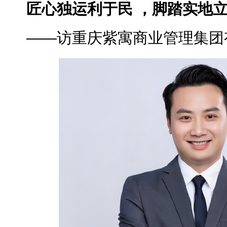
匠心独运利于民 ，脚踏实地
——访重庆紫寓商业管理集团