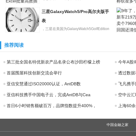
Excel批量高效插
入空白行方法介
三星GalaxyWatch5/Pro高尔夫版手
绍
经典单机
《仙剑奇
表
未来成谜
，三星在美国为GalaxyWatch5GolfEdition
称软星多
9年了，
三星
和G...
车219万
GalaxyWatch5/Pr
推荐阅读
个7960辆
o高尔夫版手表
第三批全国名特优新农产品名录公布沙田柠檬上榜
今年A股
首届围屋科技创新交流会举行
透过数据
亚信安慧通过ISO20000认证，AntDB数
飞凡携手
亚信科技携手中国电子云，完成AntDB与Cea
空中云汇
首日6小时销售额破百万，品牌指数提升400%，
上海60
中国金融之家