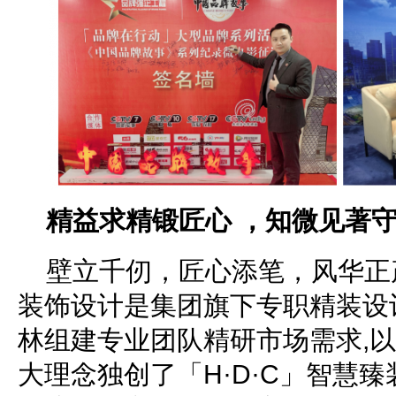
精益求精锻匠心 ，知微见著
壁立千仞，匠心添笔，风华正
装饰设计是集团旗下专职精装设
林组建专业团队精研市场需求,
大理念独创了「H·D·C」智慧臻