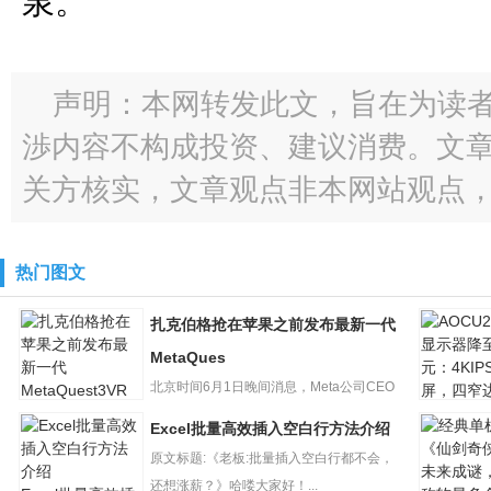
泉。
声明：本网转发此文，旨在为读
渉内容不构成投资、建议消费。文
关方核实，文章观点非本网站观点
热门图文
扎克伯格抢在苹果之前发布最新一代
MetaQues
北京时间6月1日晚间消息，Meta公司CEO
AOCU27
马克?扎克伯格今日抢...
Excel批量高效插入空白行方法介绍
扎克伯格抢在苹
示器降至2
果之前发布最新
原文标题:《老板:批量插入空白行都不会，
元：4KI
一代MetaQues
还想涨薪？》哈喽大家好！...