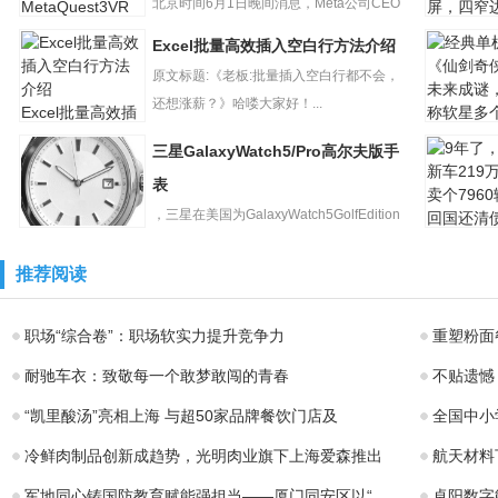
北京时间6月1日晚间消息，Meta公司CEO
AOCU27
马克?扎克伯格今日抢...
Excel批量高效插入空白行方法介绍
扎克伯格抢在苹
示器降至2
果之前发布最新
原文标题:《老板:批量插入空白行都不会，
元：4KI
一代MetaQues
还想涨薪？》哈喽大家好！...
Excel批量高效插
入空白行方法介
三星GalaxyWatch5/Pro高尔夫版手
绍
经典单机
《仙剑奇
表
未来成谜
，三星在美国为GalaxyWatch5GolfEdition
称软星多
9年了，
三星
和G...
车219万
GalaxyWatch5/Pr
推荐阅读
个7960辆
o高尔夫版手表
职场“综合卷”：职场软实力提升竞争力
重塑粉面
耐驰车衣：致敬每一个敢梦敢闯的青春
不贴遗憾
“凯里酸汤”亮相上海 与超50家品牌餐饮门店及
全国中小
冷鲜肉制品创新成趋势，光明肉业旗下上海爱森推出
航天材料
军地同心铸国防教育赋能强担当——厦门同安区以“
卓阳数字