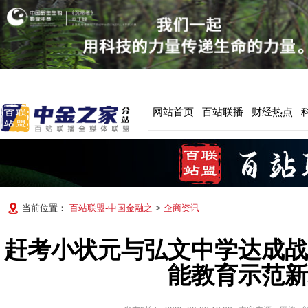
网站首页
百站联播
财经热点
当前位置：
百站联盟-中国金融之
>
企商资讯
赶考小状元与弘文中学达成战
能教育示范新