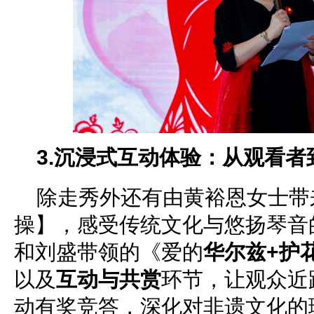
3.
沉浸式互动体验：从观看者
除走秀外还有由黄裕恩女士带
操】，感受传统文化与悠扬琴音
和刘盛带领的《爱的
华尔兹
+护
以及
互动与共赏
环节，让观众近
动有奖竞答，深化对非遗文化的