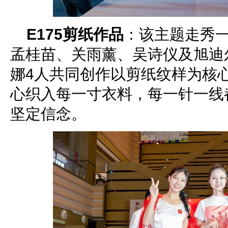
E175剪纸作品
：该主题走秀一
孟桂苗、关雨薰、吴诗仪及旭迪
娜4人共同创作以剪纸纹样为核
心织入每一寸衣料，每一针一线都
坚定信念。