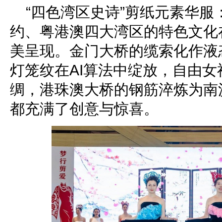
“四色湾区史诗”剪纸元素华服
约、粤港澳四大湾区的特色文化
美呈现。金门大桥的缆索化作液
灯笼纹在AI算法中绽放，自由
绸，港珠澳大桥的钢筋淬炼为南
都充满了创意与惊喜。