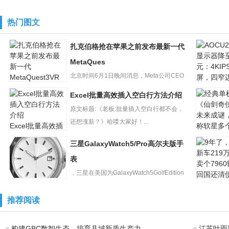
热门图文
扎克伯格抢在苹果之前发布最新一代
MetaQues
北京时间6月1日晚间消息，Meta公司CEO
AOCU27
马克?扎克伯格今日抢...
Excel批量高效插入空白行方法介绍
扎克伯格抢在苹
示器降至2
果之前发布最新
原文标题:《老板:批量插入空白行都不会，
元：4KI
一代MetaQues
还想涨薪？》哈喽大家好！...
Excel批量高效插
入空白行方法介
三星GalaxyWatch5/Pro高尔夫版手
绍
经典单机
《仙剑奇
表
未来成谜
，三星在美国为GalaxyWatch5GolfEdition
称软星多
9年了，
三星
和G...
车219万
GalaxyWatch5/Pr
推荐阅读
个7960辆
o高尔夫版手表
构建GBC数智生态，培育县域新质生产力
江苏叶雨