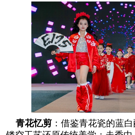
青花忆剪
：借鉴青花瓷的蓝白
镂空工艺还原传统美学；走秀中