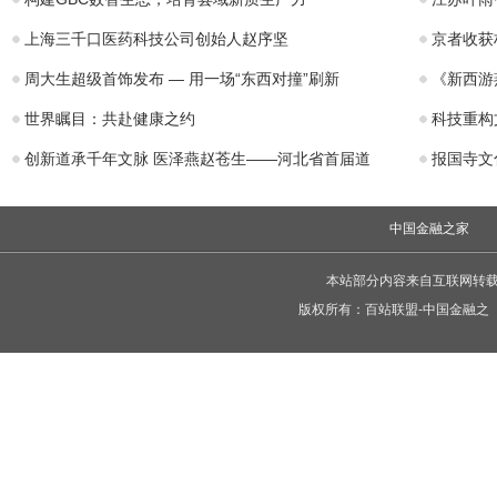
上海三千口医药科技公司创始人赵序坚
京者收获
周大生超级首饰发布 — 用一场“东西对撞”刷新
《新西游
世界瞩目：共赴健康之约
科技重构
创新道承千年文脉 医泽燕赵苍生——河北省首届道
报国寺文化
中国金融之家
本站部分内容来自互联网转
版权所有：
百站联盟-中国金融之
C