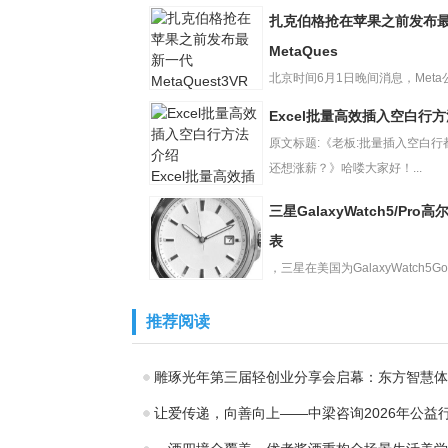
扎克伯格抢在苹果之前发布
MetaQues
北京时间6月1日晚间消息，Meta
马克?扎克伯格今日抢...
Excel批量高效插入空白行
扎克伯格抢在苹
果之前发布最新
原文标题:《老板:批量插入空白行
一代MetaQues
还想涨薪？》哈喽大家好！...
Excel批量高效插
入空白行方法介
三星GalaxyWatch5/Pro
绍
表
，三星在美国为GalaxyWatch5GolfE
三星
和G...
GalaxyWatch5/Pr
推荐阅读
o高尔夫版手表
雕琢光年第三届轻创业分享会启幕：东方智慧体
让爱传递，向善向上——中梁咨询2026年公益