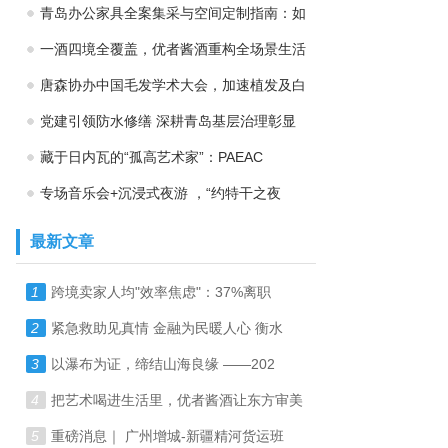
青岛办公家具全案集采与空间定制指南：如
一酒四境全覆盖，优者酱酒重构全场景生活
唐森协办中国毛发学术大会，加速植发及白
党建引领防水修缮 深耕青岛基层治理彰显
藏于日内瓦的“孤高艺术家”：PAEAC
专场音乐会+沉浸式夜游 ，“约特干之夜
最新文章
1
跨境卖家人均"效率焦虑"：37%离职
2
紧急救助见真情 金融为民暖人心 衡水
3
以瀑布为证，缔结山海良缘 ——202
4
把艺术喝进生活里，优者酱酒让东方审美
5
重磅消息｜ 广州增城-新疆精河货运班