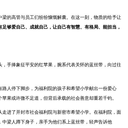
中梁的高管与员工们纷纷慷慨解囊。在这一刻，物质的给予让
有足够爱自己、成就自己，让自己有智慧、有格局、能担当，
头，手捧象征平安的红苹果，腕系代表关怀的蓝丝带，向过往
有路人停下脚步，为福利院的孩子和希望小学献出一份爱心
个苹果或许微不足道，但背后承载的社会善意却重若千钧。
队走进了开封市社会福利院与新密市希望小学。在福利院，面
，中梁人蹲下身子，亲手为他们系上蓝丝带，轻声告诉他