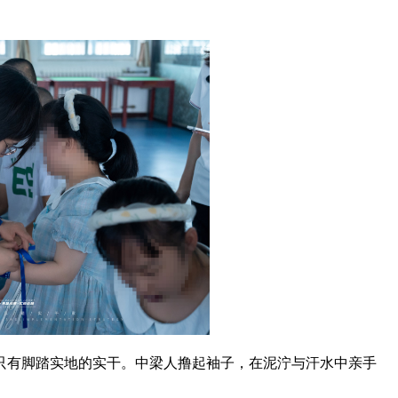
只有脚踏实地的实干。中梁人撸起袖子，在泥泞与汗水中亲手