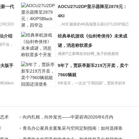
最新一代
AOCU27U2DP显示器降至2879元：
4KI
公司CEO
，AOC最新的4K高端显示器U27U2DP现已
AOCU27U2DP显
在618期间降至2...
方法介绍
经典单机游戏《仙剑奇侠传》未来成
示器降至2879
都不会，
元：4KI
谜，消息称软星多
感谢IT之家网友你好啊_兔子的线索投
递！，《仙剑奇侠传》系列单机...
高尔夫版手
9年了，贾跃亭新车219万开卖，卖个
经典单机游戏
《仙剑奇侠传》
7960辆就
未来成谜，消息
dition
9年造车，一次次“下周回国”，贾跃亭的车
称软星多
9年了，贾跃亭新
终于上市开卖了。FF91...
车219万开卖，卖
个7960辆就
态术
向内扎根，向外发光——中梁咨询2026年6月内
行
青岛办公家具全案集采与空间定制指南：如何选择靠