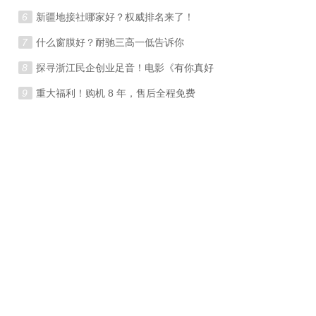
6
新疆地接社哪家好？权威排名来了！
7
什么窗膜好？耐驰三高一低告诉你
8
探寻浙江民企创业足音！电影《有你真好
9
重大福利！购机 8 年，售后全程免费