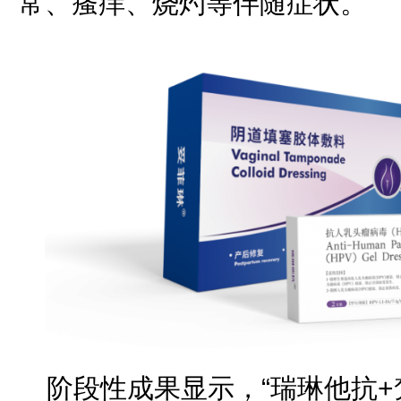
常、瘙痒、烧灼等伴随症状。
阶段性成果显示，“瑞琳他抗+