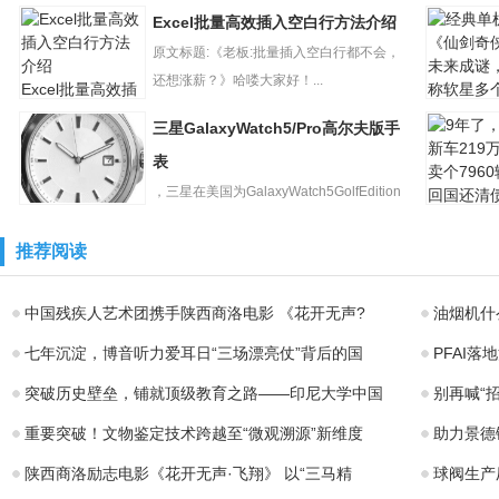
AOCU27
马克?扎克伯格今日抢...
Excel批量高效插入空白行方法介绍
扎克伯格抢在苹
示器降至2
果之前发布最新
原文标题:《老板:批量插入空白行都不会，
元：4KI
一代MetaQues
还想涨薪？》哈喽大家好！...
Excel批量高效插
入空白行方法介
三星GalaxyWatch5/Pro高尔夫版手
绍
经典单机
《仙剑奇
表
未来成谜
，三星在美国为GalaxyWatch5GolfEdition
称软星多
9年了，
三星
和G...
车219万
GalaxyWatch5/Pr
推荐阅读
个7960辆
o高尔夫版手表
中国残疾人艺术团携手陕西商洛电影 《花开无声?
油烟机什
七年沉淀，博音听力爱耳日“三场漂亮仗”背后的国
PFAI
突破历史壁垒，铺就顶级教育之路——印尼大学中国
别再喊“
重要突破！文物鉴定技术跨越至“微观溯源”新维度
助力景德镇
陕西商洛励志电影《花开无声·飞翔》 以“三马精
球阀生产