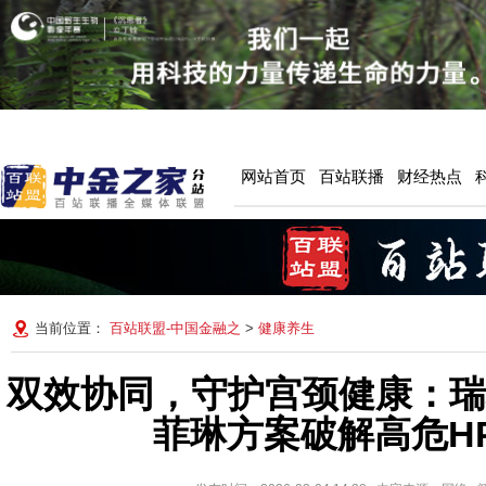
网站首页
百站联播
财经热点
当前位置：
百站联盟-中国金融之
>
健康养生
双效协同，守护宫颈健康：瑞
菲琳方案破解高危H